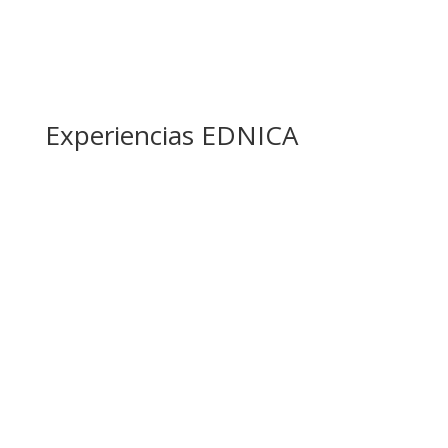
Experiencias EDNICA
Ser parte de la familia Ednica
Me llamo Ana y gracias a la Ednica, dejé las calles
atrás. Ahora tengo un hogar, acceso a la educación y
un futuro prometedor. Esta organización me ha dado
una segunda oportunidad para ser feliz. GRACIAS!!
Nuestros Donantes
Mi nombre es María y donar a la OSC ha sido una
experiencia gratificante. Ver cómo mi aporte ayuda a