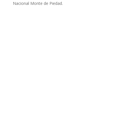
Nacional Monte de Piedad.
Nuestro equipo
Bertha Bocanegra
Dirección general
Norma Jael Medina